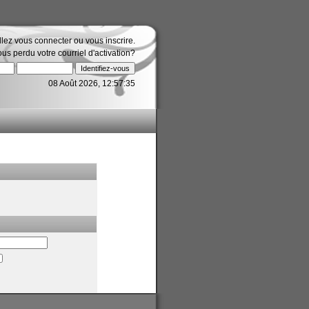
illez
vous connecter
ou
vous inscrire
.
ous perdu votre
courriel d'activation?
08 Août 2026, 12:57:35