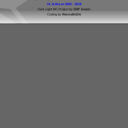
©L'A.M.e.m 2002 - 2019
Dark Light MC Project by
SMF Arabic
Coding by
WannaBeDie