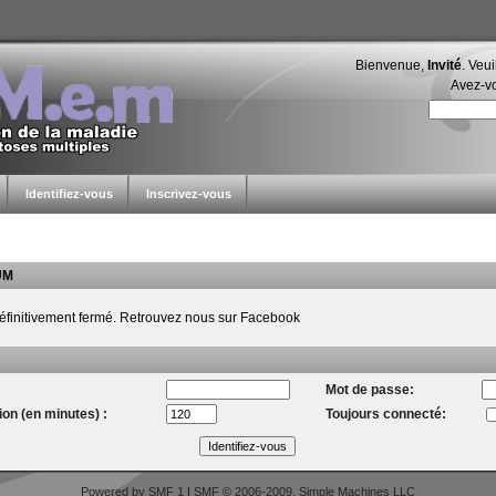
Bienvenue,
Invité
. Veu
Avez-v
Identifiez-vous
Inscrivez-vous
UM
éfinitivement fermé. Retrouvez nous sur Facebook
Mot de passe:
on (en minutes) :
Toujours connecté:
Powered by SMF 1
|
SMF © 2006-2009, Simple Machines LLC