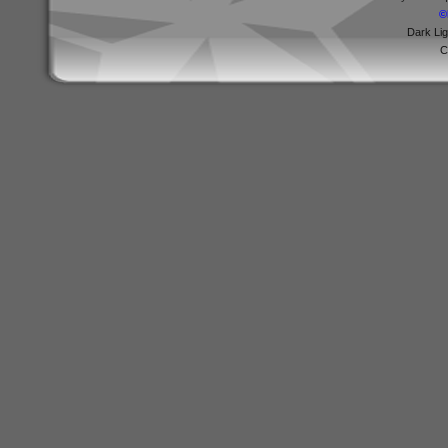
©
Dark Li
C