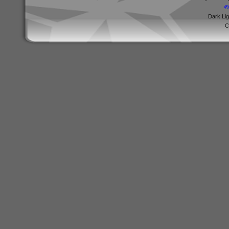
©
Dark Li
C