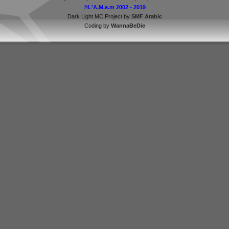
©L'A.M.e.m 2002 - 2019
Dark Light MC Project by
SMF Arabic
Coding by
WannaBeDie