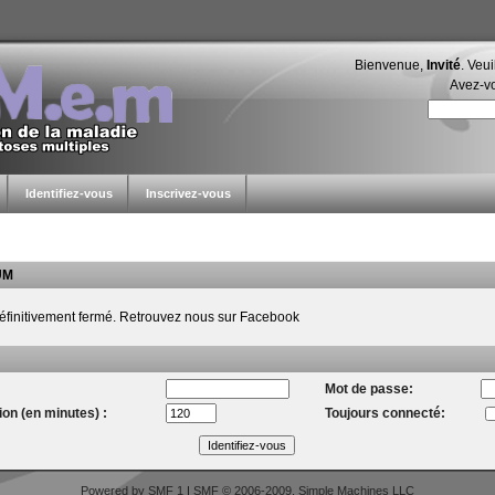
Bienvenue,
Invité
. Veu
Avez-v
Identifiez-vous
Inscrivez-vous
UM
éfinitivement fermé. Retrouvez nous sur Facebook
Mot de passe:
on (en minutes) :
Toujours connecté:
Powered by SMF 1
|
SMF © 2006-2009, Simple Machines LLC